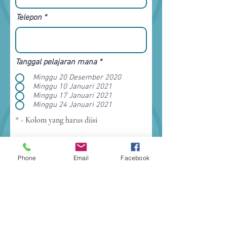
Telepon
R
Tanggal pelajaran mana
*
e
q
Minggu 20 Desember 2020
u
Minggu 10 Januari 2021
i
Minggu 17 Januari 2021
r
Minggu 24 Januari 2021
e
d
* - Kolom yang harus diisi
Jumlah Siswa
Phone
Email
Facebook
Daftar Minat
Anda juga dapat menghubungi
Music
To You
melalui