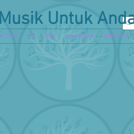
Musik Untuk And
n Online
Tim
Toko
Hubungi kami
Daftar Grup