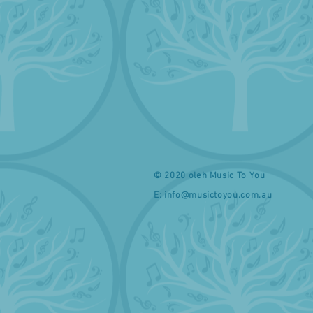
© 2020 oleh Music To You
E:
info@musictoyou.com.au