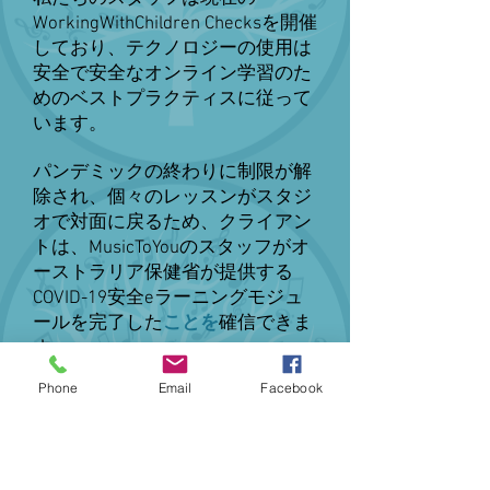
WorkingWithChildren Checksを開催
しており、テクノロジーの使用は
安全で安全なオンライン学習のた
めのベストプラクティスに従って
います。
パンデミックの終わりに制限が解
除され、個々のレッスンがスタジ
オで対面に戻るため、クライアン
トは、MusicToYouのスタッフがオ
ーストラリア保健省が提供する
COVID-19安全eラーニングモジュ
ールを完了した
ことを
確信できま
す。
MusicToYou
はCovidSafeBusinessで
Phone
Email
Facebook
す。