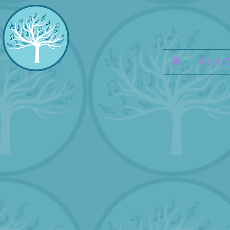
家
ネット