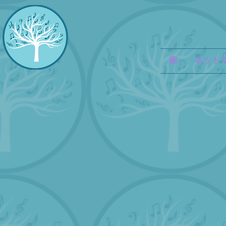
家
ネット