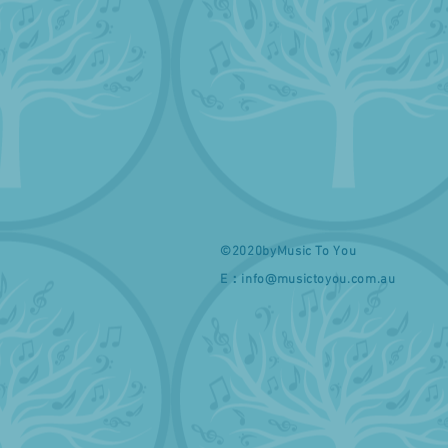
©2020byMusic To You
E：
info@musictoyou.com.au