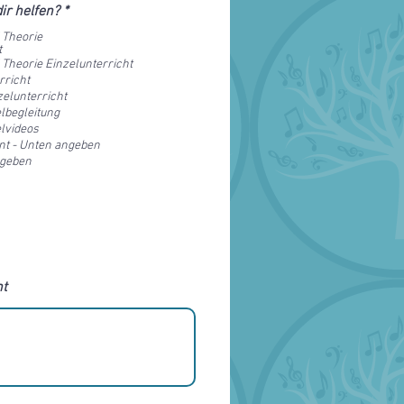
P
ir helfen?
*
f
 Theorie
l
t
i
Theorie Einzelunterricht
c
rricht
h
t
elunterricht
f
lbegleitung
e
lvideos
l
nt - Unten angeben
d
ngeben
nt